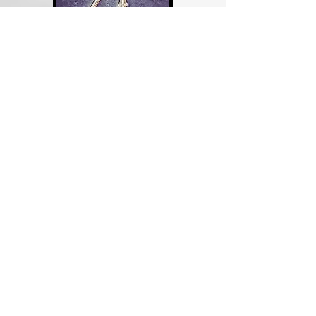
Miércoles, 11 de
octubre de 2017
19:00 h
Concierto - Cuarteto de flautas
Quatuor l'Esquisse
- Esther Tissot-Yoon
- Johanna Sassano
- Elodie Roux Aragau
- Fernando Uehara (Invitado)
París | Francia
En construction