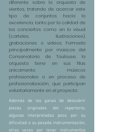
diferente sobre la orquesta de
vientos, tratando de acercar este
tipo de conjuntos hacia la
excelencia, tanto por la calidad de
los conciertos como en lo visual
(carteles, ilustraciones),
grabaciones o videos. Formada
principalmente por músicos del
Conservatorio de Toulouse, la
orquesta tiene en sus filas
únicamente músicos
profesionales o en proceso de
profesionalización, que participan
voluntariamente en el proyecto.
Además de las ganas de descubrir
piezas originales del repertorio,
algunas interpretadas poco por su
dificultad o su pesada instrumentación,
otras veces por tener instrumentos