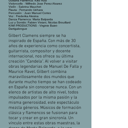
Guitarra Flamenca: Kiko Ruiz
Violoncello : Wilfredo Jose Perez Alvarez
Violín : Sabrina Mauchet
Flauta : Fernando Uehara
Percusión : Juan Manuel Cortes
Voz : Frederika Alesina
Danza Flamenca: Marta Balparda
Luz y Sonido: Fabien Viviani, Nicolas Brouillard
KIWI PRODUCTIONS - Virginie Baiet-
Dartigalongue
Gilbert Clamens siempre se ha
inspirado de España. Con más de 30
años de experiencia como concertista,
guitarrista, compositor y docente
internacional, nos ofrece su última
creación "Candela". Al volver a visitar
obras legendarias de Manuel De Falla y
Maurice Ravel, Gilbert combina
maravillosamente dos mundos que
durante mucho tiempo se han codeado
en España sin conocerse nunca. Con un
elenco de artistas de alto nivel, todos
impulsados por la misma pasión y la
misma generosidad, este espectáculo
mezcla géneros. Músicos de formación
clásica y flamencos se fusionan para
tocar y crear en gran sincronía. Un
vínculo entre estas obras maestras, la