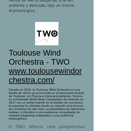
danza de Marta Balparda, a la vez
ardiente y delicada, teje un marco
dramatúrgico.
Toulouse Wind
Orchestra - TWO
www.toulousewindor
chestra.com/
Creada en 2015, la Toulouse Wind Orchestra es una
banda de viento ya reconocida en el panorama musical
de Toulouse, en Francia e internacionalmente. Tercera
en el Kerkrade World Music Competition de Holanda en
2017 con un primer premio en la división de conciertos,
la orquesta ha ofrecido desde su creación una decena
de conciertos de alto nivel, acompañados de talentosos
solistas, y ofrecidos a una audiencia conquistada de
variados programas adaptados a una audiencia
heterogénea.
El TWO ofrece una perspectiva