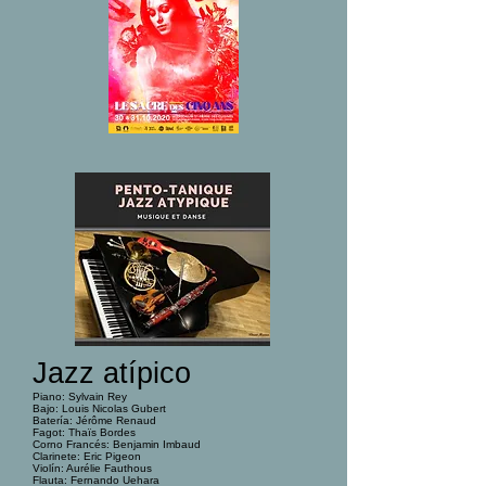
Jazz atípico
Piano: Sylvain Rey
Bajo: Louis Nicolas Gubert
Batería: Jérôme Renaud
Fagot: Thaïs Bordes
Corno Francés: Benjamin Imbaud
Clarinete: Eric Pigeon
Violín: Aurélie Fauthous
Flauta: Fernando Uehara