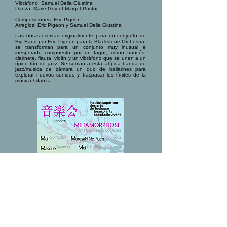
Vibráfono: Samuel Della Giustina
Danza: Marie Goy et Margot Pastor
Composiciones: Eric Pigeon
Arreglos: Eric Pigeon y Samuel Della Giustina
Las obras escritas originalmente para un conjunto de
Big Band por Eric Pigeon para la Blackstone Orchestra,
se transforman para un conjunto muy inusual e
inesperado compuesto por un fagot, corno francés,
clarinete, flauta, violín y un vibráfono que se unen a un
típico trío de jazz. Se suman a esta atípica banda de
jazz/música de cámara un dúo de bailarines para
explorar nuevos sonidos y traspasar los límites de la
música / danza.