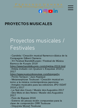
PROYECTOS MUSICALES
Proyectos musicales /
Festivales
- Candela / Creación musical flamenco-clásica de la
Compagnie Gilbert Clamens
- XV Festival BarokkiKuopio / Festival de Música
Barroca de Kuopio 2019
https://www.barokkikuopio.com/ohjelma-2019.html
- Artista invitado con Quatuor L'Esquisse 2016 y
2017
https://www.quatuorlesquisse.com/biography
- Pento-Tanique / Jazz Atypique
- Metamorphose Toulouse / Creación musical en
torno a la música contemporánea japonesa
- Arreglos musicales para las ediciones JPO ISDAT
2016 y 2017
- La Nuit des Cours / Musée des Augustins 2017
- Des Mots et des Notes / Musée des Augustins
2017
- Foro de Bypass 2016
- Estreno de piezas recién compuestas para la
clase de composición CRR Toulouse
- Orquesta Mozart Toulouse