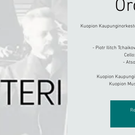
Or
Kuopion Kaupunginorkester
- Piotr Ilitch Tchaik
Cell
- Ats
Kuopion Kaupungin
Kuopion Mus
Re