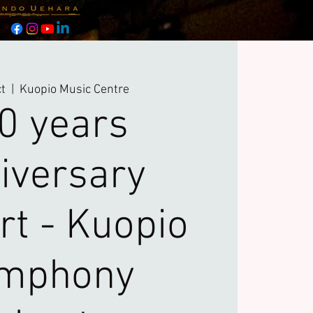
ct
  |  
Kuopio Music Centre
0 years
iversary
rt - Kuopio
mphony