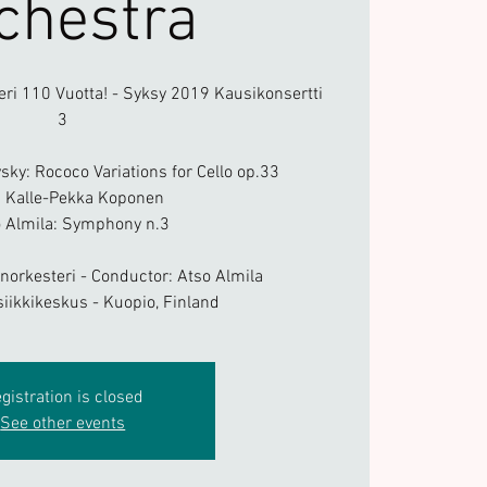
chestra
i 110 Vuotta! - Syksy 2019 Kausikonsertti
3
ovsky: Rococo Variations for Cello op.33
o: Kalle-Pekka Koponen
o Almila: Symphony n.3
orkesteri - Conductor: Atso Almila
iikkikeskus - Kuopio, Finland
gistration is closed
See other events