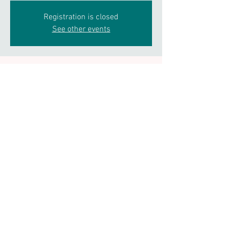
Registration is closed
See other events
Horario y ubicación
28 de abr de 2018, 6:00 p. m. – 8:00 p. m. GMT+2
Halle aux Grains, Toulouse, 1 Pl. Dupuy, 31000
Toulouse, France
Compartir este evento
© 2025 FERNANDO UEHARA - Músicos -