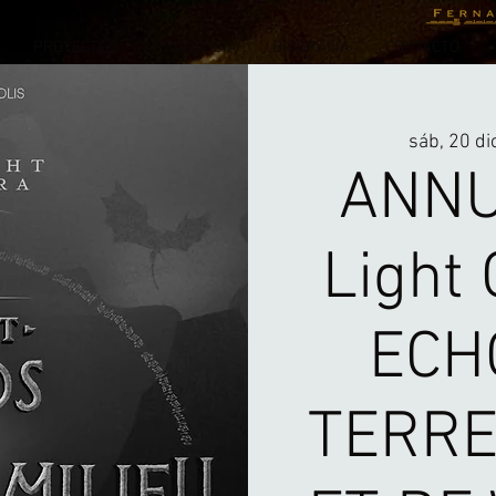
PROYECTOS
PEDAGOGÍA
BIOGRAFÍA
CONTACTO
sáb, 20 di
ANNU
Light 
ECH
TERRE