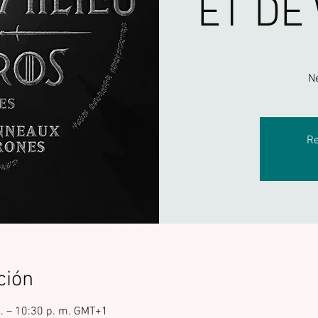
ET DE
N
Re
ción
m. – 10:30 p. m. GMT+1