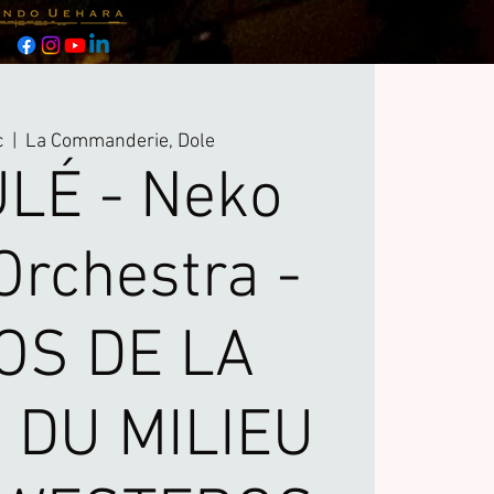
c
  |  
La Commanderie, Dole
LÉ - Neko
Orchestra -
OS DE LA
 DU MILIEU