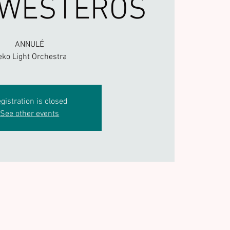
 WESTEROS
ANNULÉ
eko Light Orchestra
gistration is closed
See other events