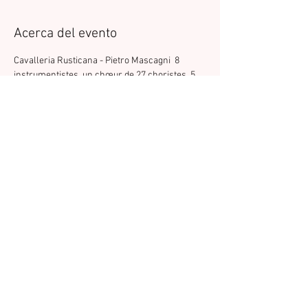
Acerca del evento
Cavalleria Rusticana - Pietro Mascagni  8 
instrumentistes, un chœur de 27 choristes, 5 
chanteurs solistes et 4 danseurs. Opéra 
présenté par le Collectif Zeste en collaboration 
avec l’ensemble Bel Canto Muretain et la 
compagnie de danse Trajectoires sensibles.
Compartir este evento
© 2025 FERNANDO UEHARA - Músicos -
POLÍTICA DE PRIVACIDAD - Contacto: