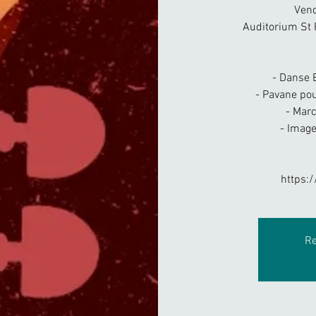
Vend
Auditorium St 
- Danse 
- Pavane po
- Mar
- Imag
https:/
Re