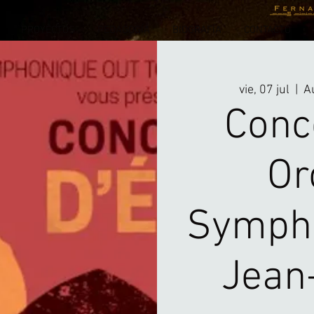
PROYECTOS
PEDAGOGÍA
BIOGRAFÍA
CONTACTO
vie, 07 jul
  |  
A
Conce
Or
Sympho
Jean