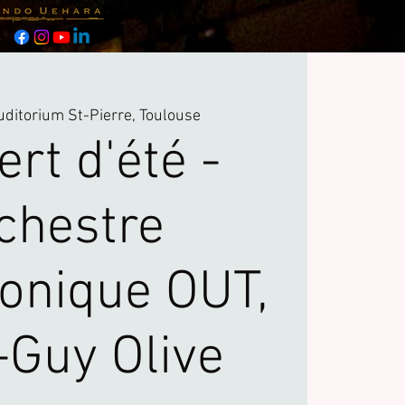
uditorium St-Pierre, Toulouse
rt d'été -
chestre
nique OUT,
-Guy Olive