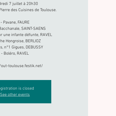
redi 7 juillet à 20h30
Pierre des Cuisines de Toulouse.
- Pavane, FAURE
Bacchanale, SAINT-SAENS
ur une infante défunte, RAVEL
che Hongroise, BERLIOZ
es, n°1 Gigues, DEBUSSY
- Boléro, RAVEL
/out-toulouse.festik.net/
gistration is closed
See other events