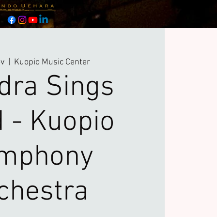
ov
  |  
Kuopio Music Center
dra Sings
 - Kuopio
mphony
chestra