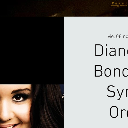
PROYECTOS
PEDAGOGÍA
BIOGRAFÍA
CONTACTO
vie, 08 n
Dian
Bond
Sy
Or