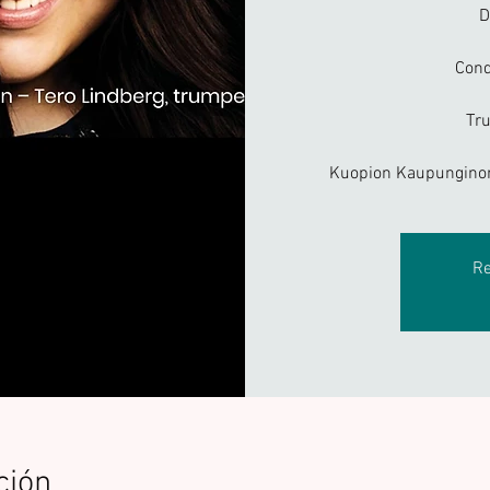
D
Cond
Tru
Kuopion Kaupunginor
Re
ción