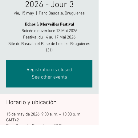
2026 - Jour 3
vie, 15 may
  |  
Parc Bascala, Bruguieres
𝐄𝐜𝐡𝐨𝐬 & 𝐌𝐞𝐫𝐯𝐞𝐢𝐥𝐥𝐞𝐬 𝐅𝐞𝐬𝐭𝐢𝐯𝐚𝐥
Soirée d'ouverture 13 Mai 2026
Festival du 14 au 17 Mai 2026
Site du Bascala et Base de Loisirs, Bruguières
(31)
Registration is closed
See other events
Horario y ubicación
15 de may de 2026, 9:00 a. m. – 10:00 p. m.
GMT+2
Parc Bascala, Bruguieres, 12 Rue de la
Briqueterie, 31150 Bruguières, France