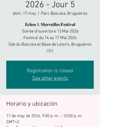
2026 - Jour 5
dom, 17 may
  |  
Parc Bascala, Bruguieres
𝐄𝐜𝐡𝐨𝐬 & 𝐌𝐞𝐫𝐯𝐞𝐢𝐥𝐥𝐞𝐬 𝐅𝐞𝐬𝐭𝐢𝐯𝐚𝐥
Soirée d'ouverture 13 Mai 2026
Festival du 14 au 17 Mai 2026
Site du Bascala et Base de Loisirs, Bruguières
(31)
Registration is closed
See other events
Horario y ubicación
17 de may de 2026, 9:00 a. m. – 10:00 p. m.
GMT+2
Parc Bascala, Bruguieres, 12 Rue de la
Briqueterie, 31150 Bruguières, France