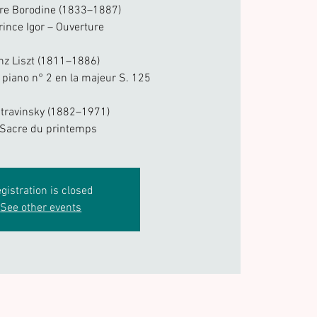
re Borodine (1833–1887)
rince Igor – Ouverture
nz Liszt (1811–1886)
 piano n° 2 en la majeur S. 125
Stravinsky (1882–1971)
 Sacre du printemps
gistration is closed
See other events