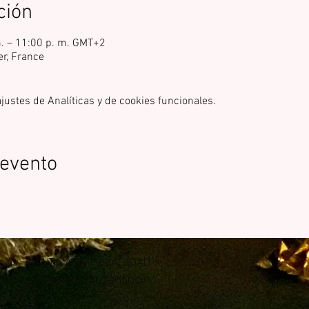
ción
m. – 11:00 p. m. GMT+2
er, France
ustes de Analíticas y de cookies funcionales.
 evento
cos -
POLÍTICA DE PRIVACIDAD -
il.com
Francia - Argentina