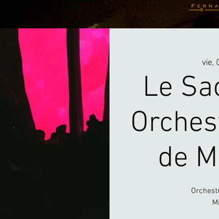
PROYECTOS
PEDAGOGÍA
BIOGRAFÍA
CONTACTO
vie,
Le Sa
Orches
de M
Orchestr
M