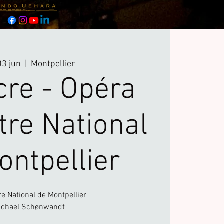
 03 jun
  |  
Montpellier
cre - Opéra
tre National
ontpellier
e National de Montpellier
ichael Schønwandt