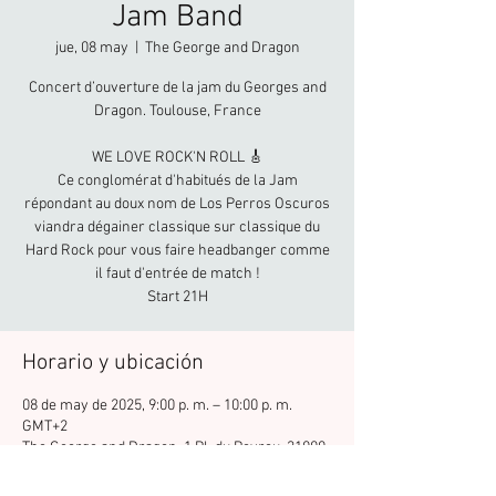
Jam Band
jue, 08 may
  |  
The George and Dragon
Concert d’ouverture de la jam du Georges and
Dragon. Toulouse, France
WE LOVE ROCK'N ROLL 🎸
Ce conglomérat d'habitués de la Jam
répondant au doux nom de Los Perros Oscuros
viandra dégainer classique sur classique du
Hard Rock pour vous faire headbanger comme
il faut d'entrée de match !
Start 21H
Horario y ubicación
08 de may de 2025, 9:00 p. m. – 10:00 p. m.
GMT+2
The George and Dragon, 1 Pl. du Peyrou, 31000
Toulouse, France