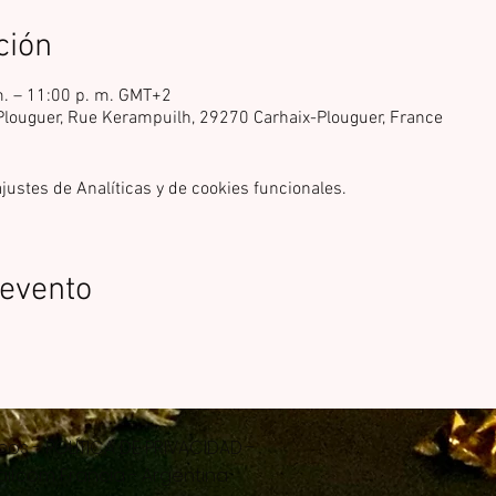
ción
m. – 11:00 p. m. GMT+2
-Plouguer, Rue Kerampuilh, 29270 Carhaix-Plouguer, France
ustes de Analíticas y de cookies funcionales.
 evento
cos -
POLÍTICA DE PRIVACIDAD -
il.com
Francia - Argentina