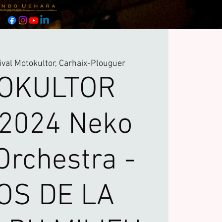
ival Motokultor, Carhaix-Plouguer
OKULTOR
2024 Neko
Orchestra -
OS DE LA