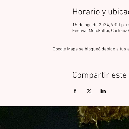
Horario y ubica
15 de ago de 2024, 9:00 p. 
Festival Motokultor, Carhaix
Google Maps se bloqueó debido a tus aj
Compartir este
© 2025 FERNANDO UEHARA - Músi
Contacto:
fer.uehara.flute@gma