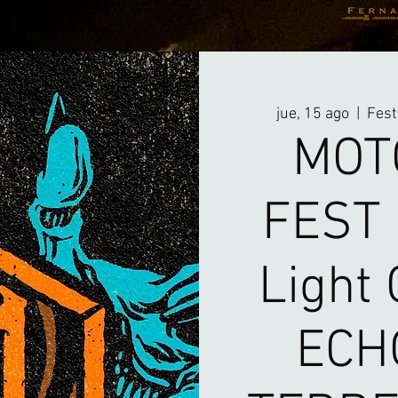
PROYECTOS
PEDAGOGÍA
BIOGRAFÍA
CONTACTO
jue, 15 ago
  |  
Fest
MOT
FEST 
Light 
ECH