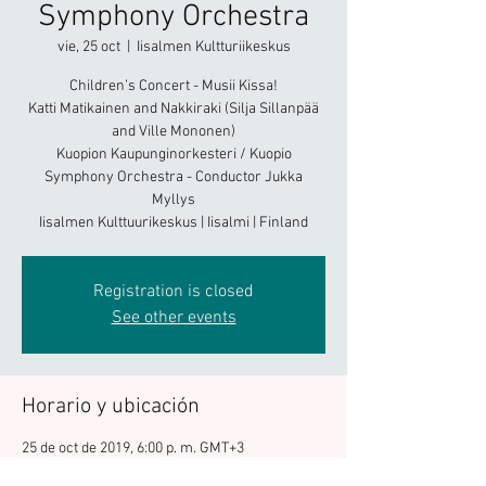
Symphony Orchestra
vie, 25 oct
  |  
Iisalmen Kultturiikeskus
Children’s Concert - Musii Kissa!
Katti Matikainen and Nakkiraki (Silja Sillanpää
and Ville Mononen)
Kuopion Kaupunginorkesteri / Kuopio
Symphony Orchestra - Conductor Jukka
Myllys
Iisalmen Kulttuurikeskus | Iisalmi | Finland
Registration is closed
See other events
Horario y ubicación
25 de oct de 2019, 6:00 p. m. GMT+3
Iisalmen Kultturiikeskus, 74100 Iisalmi,