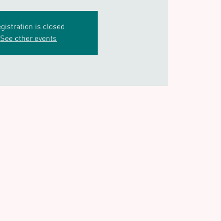
gistration is closed
See other events