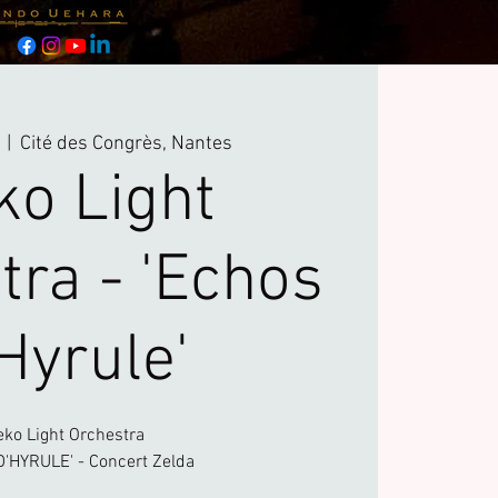
  |  
Cité des Congrès, Nantes
ko Light
tra - 'Echos
Hyrule'
eko Light Orchestra
'HYRULE' - Concert Zelda