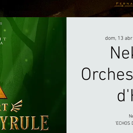
PROYECTOS
PEDAGOGÍA
BIOGRAFÍA
CONTACTO
dom, 13 abr
Ne
Orches
d'
N
'ECHOS D