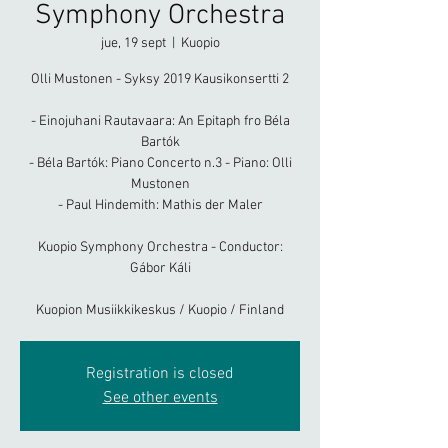
Symphony Orchestra
jue, 19 sept
  |  
Kuopio
Olli Mustonen - Syksy 2019 Kausikonsertti 2
- Einojuhani Rautavaara: An Epitaph fro Béla
Bartók
- Béla Bartók: Piano Concerto n.3 - Piano: Olli
Mustonen
- Paul Hindemith: Mathis der Maler
Kuopio Symphony Orchestra - Conductor:
Gábor Káli
Kuopion Musiikkikeskus / Kuopio / Finland
Registration is closed
See other events