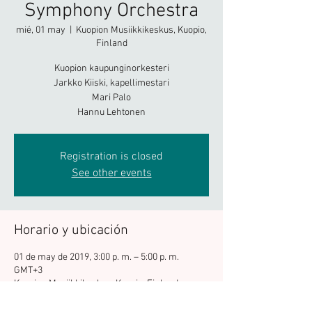
Symphony Orchestra
mié, 01 may
  |  
Kuopion Musiikkikeskus, Kuopio,
Finland
Kuopion kaupunginorkesteri
Jarkko Kiiski, kapellimestari
Mari Palo
Hannu Lehtonen
Registration is closed
See other events
Horario y ubicación
01 de may de 2019, 3:00 p. m. – 5:00 p. m.
GMT+3
Kuopion Musiikkikeskus, Kuopio, Finland,
Kuopionlahdenkatu 23, 70100 Kuopio, Finland