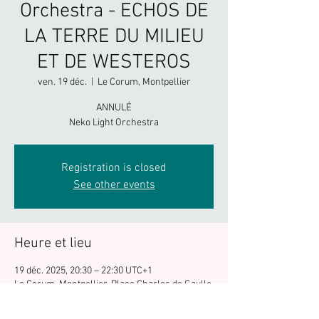
Orchestra - ECHOS DE
LA TERRE DU MILIEU
ET DE WESTEROS
ven. 19 déc.
  |  
Le Corum, Montpellier
ANNULÉ
Neko Light Orchestra
Registration is closed
See other events
Heure et lieu
19 déc. 2025, 20:30 – 22:30 UTC+1
Le Corum, Montpellier, Place Charles de Gaulle,
34000 Montpellier, France