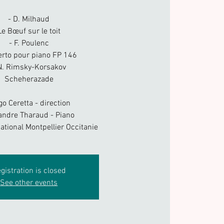
- D. Milhaud
Le Bœuf sur le toit
- F. Poulenc
rto pour piano FP 146
N. Rimsky-Korsakov
Scheherazade
go Ceretta - direction
andre Tharaud - Piano
ational Montpellier Occitanie
gistration is closed
See other events