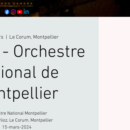
rs
  |  
Le Corum, Montpellier
 - Orchestre
ional de
tpellier
tre National Montpellier
lioz, Le Corum, Montpellier
15-mars-2024