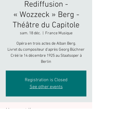
Rediffusion -
« Wozzeck » Berg -
Théâtre du Capitole
sam. 18 déc.
  |  
France Musique
Opéra en trois actes de Alban Berg.
Livret du compositeur d’après Georg Büchner
Créé le 14 décembre 1925 au Staatsoper à
Berlin
Registration is Closed
See other events
Heure et lieu
18 déc. 2021, 20:00 UTC+1
France Musique