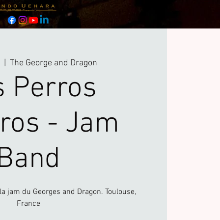
i
  |  
The George and Dragon
s Perros
ros - Jam
Band
 la jam du Georges and Dragon. Toulouse,
France