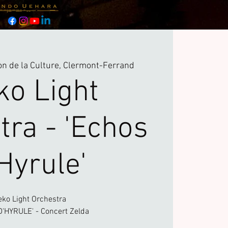
n de la Culture, Clermont-Ferrand
ko Light
tra - 'Echos
Hyrule'
eko Light Orchestra
'HYRULE' - Concert Zelda