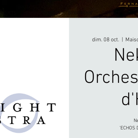
PROJETS
ENSEIGNEMENT
BIOGRAPHIE
CONTACT
dim. 08 oct.
  |  
Maiso
Ne
Orches
d'
N
'ECHOS D