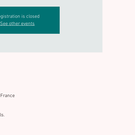
gistration is closed
See other events
 France
ls.