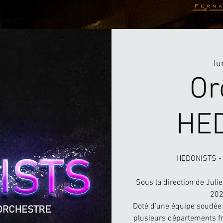
PROJETS
ENSEIGNEMENT
BIOGRAPHIE
CONTACT
lu
Or
HE
HEDONISTS - U
Sous la direction de Juli
202
Doté d’une équipe soudée
plusieurs départements fr