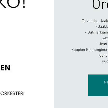
Or
Tervetuloa, Jaa
- Jaakk
- Outi Tarkia
Sax
- Jean
Kuopion Kaupunginork
Cond
Kuo
Re