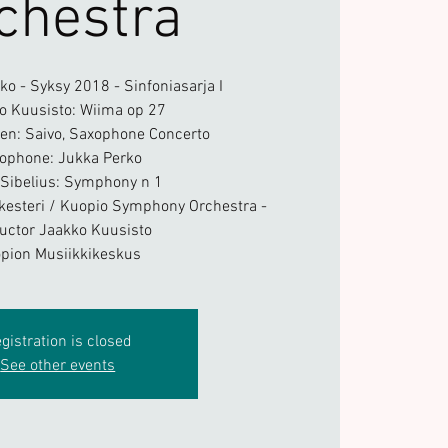
chestra
kko - Syksy 2018 - Sinfoniasarja I
o Kuusisto: Wiima op 27
inen: Saivo, Saxophone Concerto
ophone: Jukka Perko
 Sibelius: Symphony n 1
esteri / Kuopio Symphony Orchestra -
uctor Jaakko Kuusisto
pion Musiikkikeskus
gistration is closed
See other events