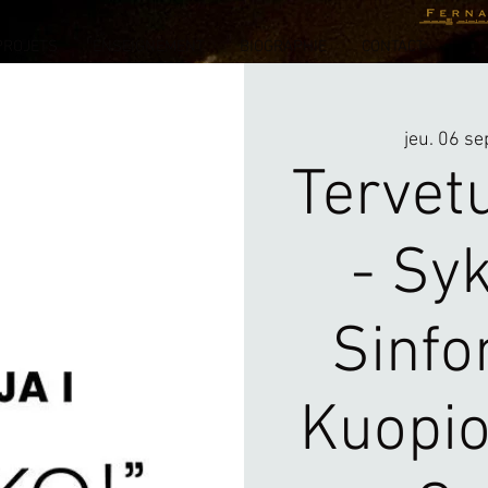
PROJETS
ENSEIGNEMENT
BIOGRAPHIE
CONTACT
jeu. 06 se
Tervet
- Sy
Sinfon
Kuopi