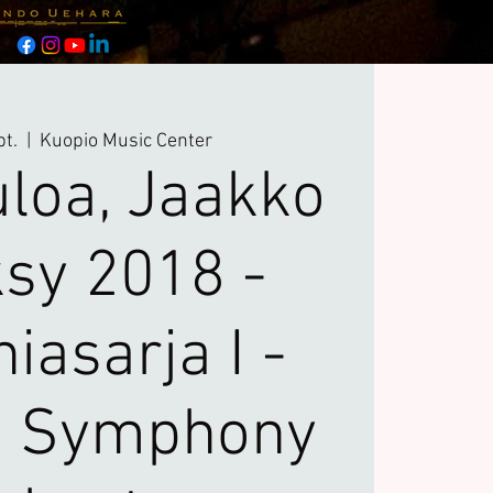
pt.
  |  
Kuopio Music Center
uloa, Jaakko
ksy 2018 -
iasarja I -
o Symphony